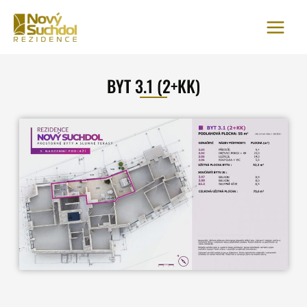
Přeskočit
na
obsah
BYT 3.1 (2+KK)